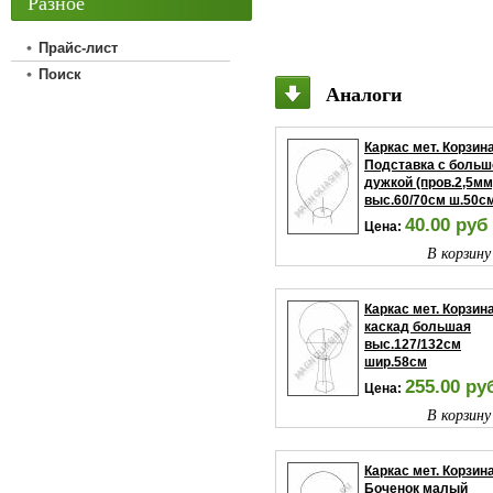
Разное
Прайс-лист
Поиск
Аналоги
Каркас мет. Корзин
Подставка с больш
дужкой (пров.2,5мм
выс.60/70см ш.50с
40.00 руб
Цена:
В корзину
Каркас мет. Корзин
каскад большая
выс.127/132см
шир.58см
255.00 ру
Цена:
В корзину
Каркас мет. Корзин
Боченок малый