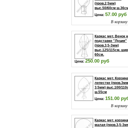
(пров.2,5мм)
выс.50/60см ш.36с
57.00 руб
Цена:
В корзину
Каркас мет. Венок 
подставке "Луция"
(пров.3,5-3мм)
выс.125/115см. шир
60см.
250.00 руб
Цена:
В корзину
Каркас мет. Корзина
лепестке (пров.3мм
3,5мм) выс.100/110
ш.55см
151.00 ру
Цена:
В корзину
Каркас мет. корзин
малая (пров.3,5-3м